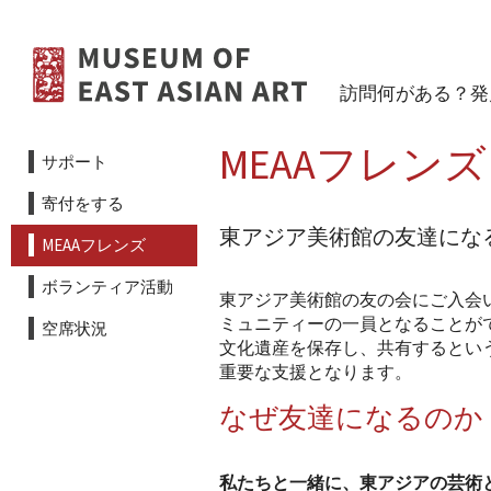
コンテンツへスキップ
訪問
何がある？
発
MEAAフレンズ
サポート
寄付をする
東アジア美術館の友達にな
MEAAフレンズ
ボランティア活動
東アジア美術館の友の会にご入会
ミュニティーの一員となることが
空席状況
文化遺産を保存し、共有するとい
重要な支援となります。
なぜ友達になるのか
私たちと一緒に、東アジアの芸術