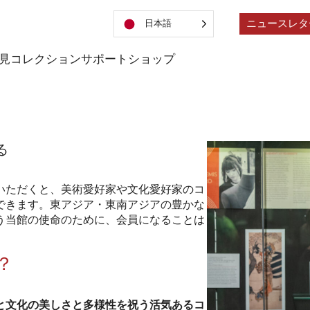
ニュースレタ
日本語
見
コレクション
サポート
ショップ
る
いただくと、美術愛好家や文化愛好家のコ
できます。東アジア・東南アジアの豊かな
う当館の使命のために、会員になることは
？
と文化の美しさと多様性を祝う活気あるコ