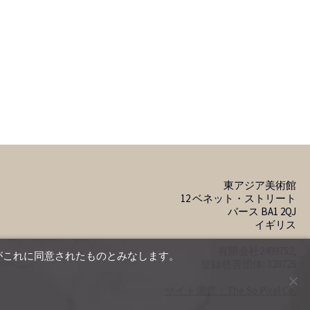
東アジア美術館
12 ベネット・ストリート
バース BA1 2QJ
イギリス
有限会社2499752,
がこれに同意されたものとみなします。
登録慈善団体: 328725
サイト運営：The So Pixel Co.