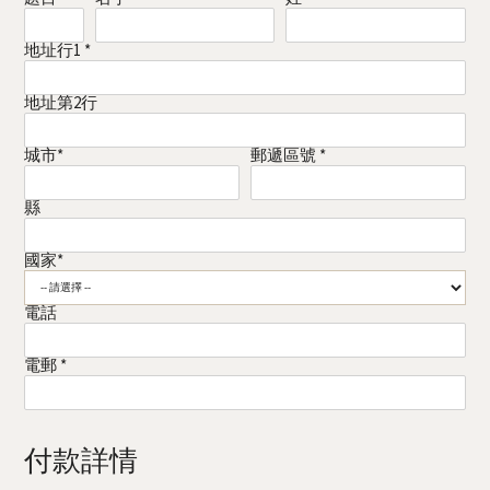
地址行1 *
地址第2行
城市*
郵遞區號 *
縣
國家*
電話
電郵 *
付款詳情