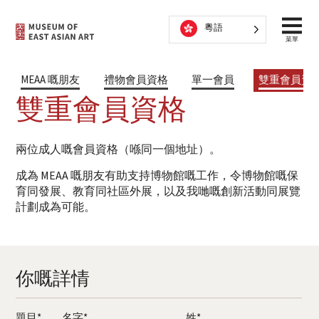
跳到內容
粵語
菜單
MEAA 嘅朋友
禮物會員資格
單一會員
雙重會員資
雙重會員資格
兩位成人嘅會員資格（喺同一個地址）。
成為 MEAA 嘅朋友有助支持博物館嘅工作，令博物館嘅保
育同發展、教育同社區外展，以及我哋嘅創新活動同展覽
計劃成為可能。
你嘅詳情
題目*
名字*
姓*