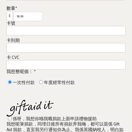
數量*
£
卡號
卡到期
卡 CVC
我想整呢個： *
一次性付款
年度經常性付款
係呀，我想你喺我嘅捐款上面申請禮物援助
我想呢筆捐款，同埋日後所有捐款畀我哋，都可以當係 Gift
Aid 捐款，直至我另行通知你為止。我係英國納稅人，明白如