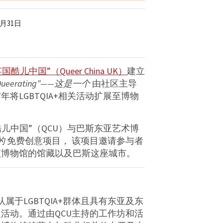
8月31日
英国酷儿中国”（Queer China UK）
建立
Queerating”——这是一个
由社区主导
年将LGBTQIA+相关活动扩展至博物
酷儿中国”（QCU）与巴斯东亚艺术博
的
免费创意项目
，
该项目邀请参与者
该博物馆的馆藏以及巴斯这座城市。
认属于LGBTQIA+群体且具有东亚及东
活动。通过由QCU主持的工作坊和活