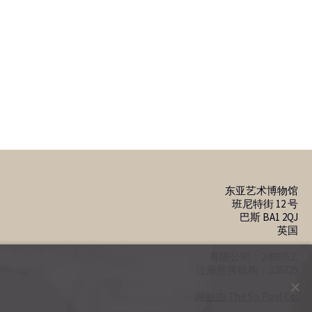
东亚艺术博物馆
班尼特街 12 号
巴斯 BA1 2QJ
英国
有限公司：2499752,
注册慈善机构：328725
网站由 The So Pixel Co.