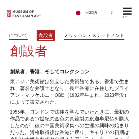
コンテンツへスキップ
日本語
メニュー
について
創設者
ミッション・ステートメント
創設者
創業者、香港、そしてコレクション
東アジア美術館は独立した美術館である。香港で生ま
れ、著名な弁護士となり、長年香港に在住したブライ
アン・マッケルニーOBE（1932年生まれ、2023年没）
によって設立された。
1955年、ロンドンで法律を学んでいたときに、最初の
作品である17世紀の金色の真鍮製の釈迦牟尼仏を購入
したのが、彼の中国美術収集への生涯の興味の始まり
だった。資格取得後は香港に戻り、キャリアの初期は