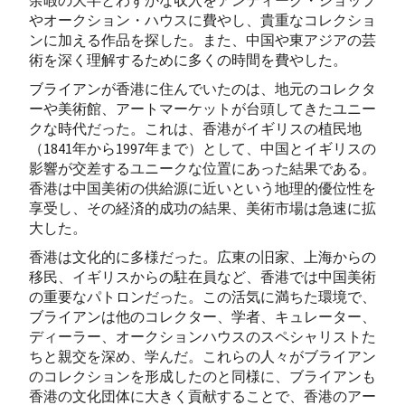
余暇の大半とわずかな収入をアンティーク・ショップ
やオークション・ハウスに費やし、貴重なコレクショ
ンに加える作品を探した。また、中国や東アジアの芸
術を深く理解するために多くの時間を費やした。
ブライアンが香港に住んでいたのは、地元のコレクタ
ーや美術館、アートマーケットが台頭してきたユニー
クな時代だった。これは、香港がイギリスの植民地
（1841年から1997年まで）として、中国とイギリスの
影響が交差するユニークな位置にあった結果である。
香港は中国美術の供給源に近いという地理的優位性を
享受し、その経済的成功の結果、美術市場は急速に拡
大した。
香港は文化的に多様だった。広東の旧家、上海からの
移民、イギリスからの駐在員など、香港では中国美術
の重要なパトロンだった。この活気に満ちた環境で、
ブライアンは他のコレクター、学者、キュレーター、
ディーラー、オークションハウスのスペシャリストた
ちと親交を深め、学んだ。これらの人々がブライアン
のコレクションを形成したのと同様に、ブライアンも
香港の文化団体に大きく貢献することで、香港のアー