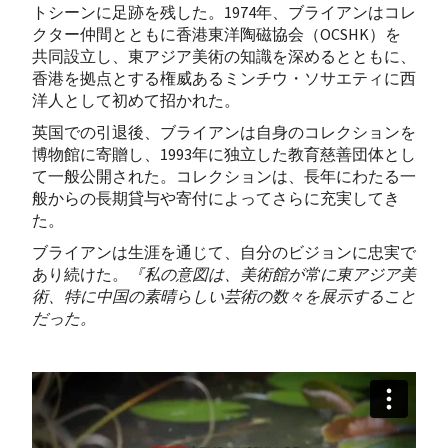
トシーンに足跡を残した。1974年、ブライアンはコレ
クター仲間とともに香港東洋陶磁協会（OCSHK）を
共同設立し、東アジア美術の知識を深めるとともに、
香港を拠点とする権威あるミンチウ・ソサエティに西
洋人として初めて招かれた。
英国での引退後、ブライアンは自身のコレクションを
博物館に寄贈し、1993年に独立した教育慈善団体とし
て一般公開された。コレクションは、長年にわたる一
般からの長期貸与や寄付によってさらに充実してき
た。
ブライアンは生涯を通じて、自分のビジョンに忠実で
あり続けた。
『私の意図は、美術館が常に東アジア美
術、特に中国の素晴らしい芸術の数々を展示すること
だった。