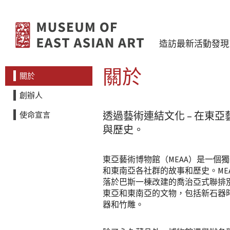
跳至內容
造訪
最新活動
發現
關於
關於
創辦人
透過藝術連結文化 – 在東亞
使命宣言
與歷史。
東亞藝術博物館（MEAA）是一個
和東南亞各社群的故事和歷史。MEAA於19
落於巴斯一棟改建的喬治亞式聯排別
東亞和東南亞的文物，包括新石器
器和竹雕。