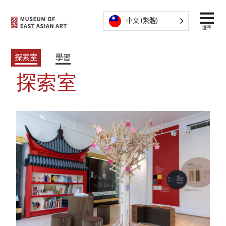
跳至內容
中文 (繁體)
選單
探索室
學習
探索室